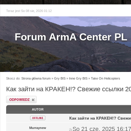
Teraz jest So 08 sie, 2026 01:12
Forum ArmA Center PL
Skocz do:
Strona główna forum
»
Gry BIS
»
Inne Gry BIS
»
Take On Helicopters
Как зайти на КРАКЕН!? Свежие ссылки 20
Odpowiedz
AUTOR
Как зайти на КРАКЕН!? Свежи
So 21 cze, 2025 16:1
Murraynew