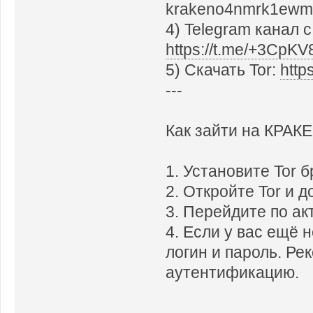
krakeno4nmrk1ewmq
4) Telegram канал 
https://t.me/+3Cp
5) Скачать Tor:
http
---
Как зайти на КРАК
1. Установите Tor б
2. Откройте Tor и 
3. Перейдите по а
4. Если у вас ещё 
логин и пароль. Р
аутентификацию.
---