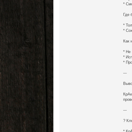
* См
Где 
* То
* Со
Как 
* Не
* Ис
* Пр
---
Выв
КрАк
пров
---
? Кл
* Кр