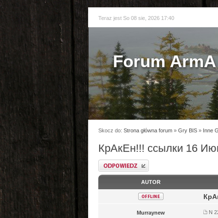
Teraz jest So 08 sie, 2026 17:40
Forum ArmA 
Skocz do:
Strona główna forum
»
Gry BIS
»
Inne 
КрАкЕн!!! ссылки 16 Ию
Odpowiedz
AUTOR
КрА
N 2
Murraynew