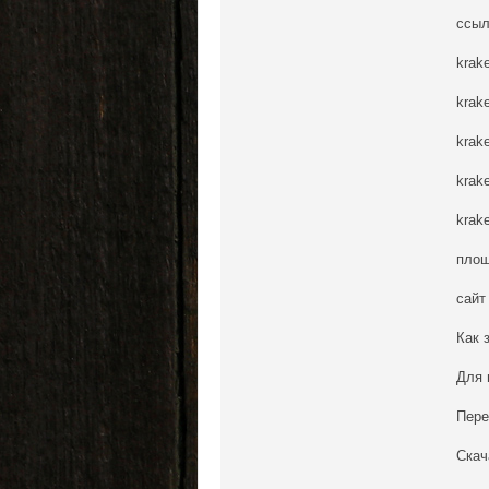
ссыл
krak
krak
krak
krak
krak
площ
сайт
Как 
Для 
Пере
Скач