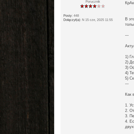
Porucznik
КрАк
Posty:
448
В эт
Dołączył(a):
N 15 cze, 2025 11:55
толь
---
Акту
1) Г
2) Д
3) О
4) T
5) С
---
Как 
1. У
2. О
3. П
4. Е
двух