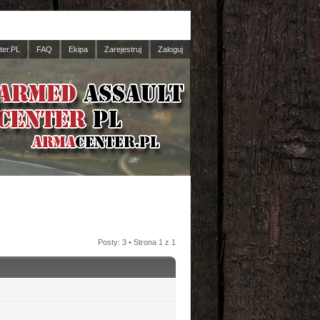
er.PL
FAQ
Ekipa
Zarejestruj
Zaloguj
Posty: 3 • Strona
1
z
1