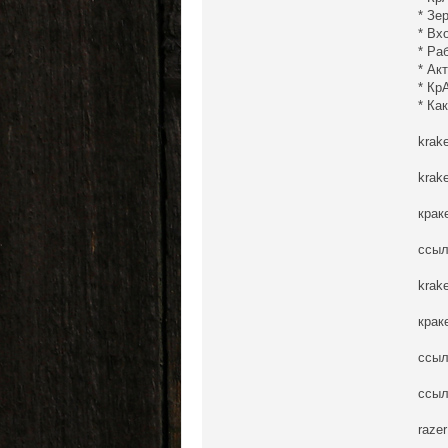
* Зе
* Вх
* Ра
* Ак
* Кр
* Ка
krak
krak
крак
ссыл
krak
крак
ссыл
ссыл
raze