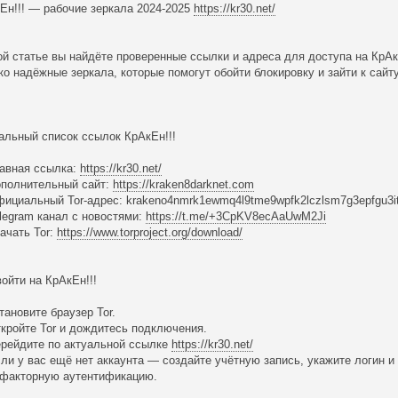
Ен!!! — рабочие зеркала 2024-2025
https://kr30.net/
ой статье вы найдёте проверенные ссылки и адреса для доступа на КрАкЕ
ко надёжные зеркала, которые помогут обойти блокировку и зайти к сайт
альный список ссылок КрАкЕн!!!
лавная ссылка:
https://kr30.net/
ополнительный сайт:
https://kraken8darknet.com
фициальный Tor-адрес: krakeno4nmrk1ewmq4l9tme9wpfk2lczlsm7g3epfgu3it
elegram канал с новостями:
https://t.me/+3CpKV8ecAaUwM2Ji
качать Tor:
https://www.torproject.org/download/
войти на КрАкЕн!!!
становите браузер Tor.
ткройте Tor и дождитесь подключения.
ерейдите по актуальной ссылке
https://kr30.net/
сли у вас ещё нет аккаунта — создайте учётную запись, укажите логин 
факторную аутентификацию.