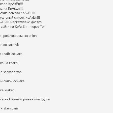
ркало КрАкЕн!!!
од на КрАкЕн!!!
бочие ссылки КрАкЕн!!!
туальный список КрАкЕн!!!
АкЕн!!! маркетплейс доступ
к зайти на КрАкЕн!!! через Tor
en рабочая ссылка onion
en ссылка vk
ен сайт ссылка
ка на кракен
en зеркало тор
ен онион ссылка
ка kraken
ка на kraken торговая площадка
r kraken сайт