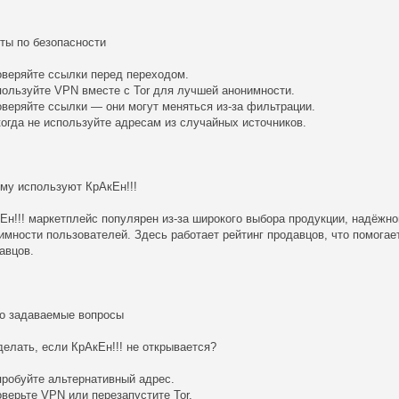
ты по безопасности
оверяйте ссылки перед переходом.
пользуйте VPN вместе с Tor для лучшей анонимности.
оверяйте ссылки — они могут меняться из-за фильтрации.
когда не используйте адресам из случайных источников.
му используют КрАкЕн!!!
Ен!!! маркетплейс популярен из-за широкого выбора продукции, надёжн
имности пользователей. Здесь работает рейтинг продавцов, что помогае
авцов.
о задаваемые вопросы
делать, если КрАкЕн!!! не открывается?
пробуйте альтернативный адрес.
оверьте VPN или перезапустите Tor.