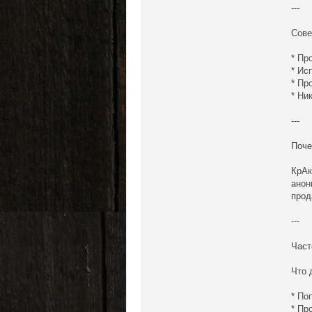
---
Сове
* Пр
* Ис
* Пр
* Ни
---
Поче
КрАк
анон
прод
---
Част
Что 
* По
* Пр