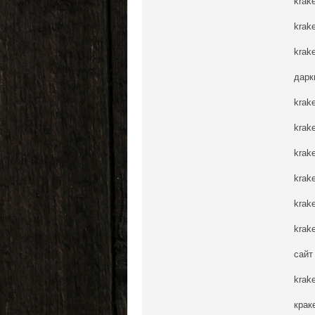
krak
krak
krak
дарк
krak
krak
krak
krak
krak
krak
сайт
krak
крак