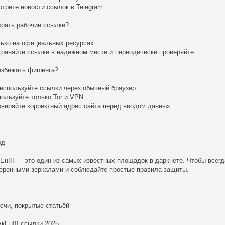
отрите новости ссылок в Telegram.
брать рабочие ссылки?
лько на официальных ресурсах.
храняйте ссылки в надёжном месте и периодически проверяйте.
избежать фишинга?
 используйте ссылки через обычный браузер.
пользуйте только Tor и VPN.
оверяйте корректный адрес сайта перед вводом данных.
од
Ен!!! — это один из самых известных площадок в даркнете. Чтобы всегд
еренными зеркалами и соблюдайте простые правила защиты.
ючи, покрытые статьёй
АкЕн!!! ссылки 2025