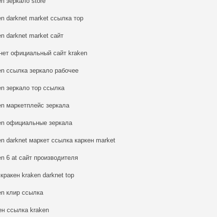
en зеркало store
en darknet market ссылка тор
en darknet market сайт
нет официальный сайт kraken
en ссылка зеркало рабочее
en зеркало тор ссылка
en маркетплейс зеркала
en официальные зеркала
en darknet маркет ссылка каркен market
en 6 at сайт производителя
 кракен kraken darknet top
en клир ссылка
ен ссылка kraken