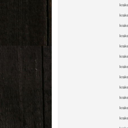
krak
krak
krak
krak
krak
krak
krak
krak
krak
krak
krak
krak