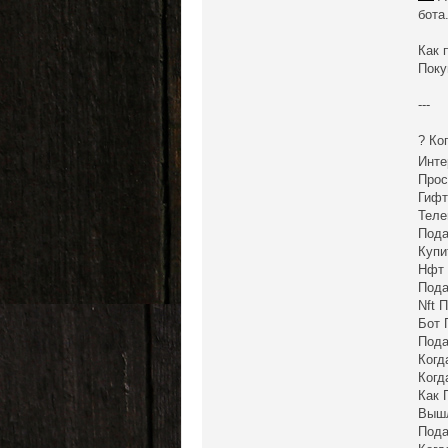
бота
Как 
Поку
---
? Ко
Инте
Прос
Гифт
Теле
Пода
Купи
Нфт 
Пода
Nft 
Бот 
Пода
Когд
Когд
Как 
Вышл
Пода