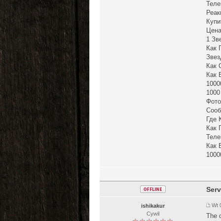
Теле
Реак
Купи
Цена
1 Зв
Как 
Звез
Как 
Как 
1000
1000
Фото
Сооб
Где 
Как 
Теле
Как 
1000
Serv
Wt 
ishikakur
Cywil
The c