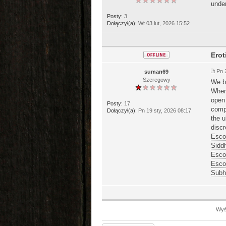
under
Posty:
3
Dołączył(a):
Wt 03 lut, 2026 15:52
Erot
Pn 
suman69
Szeregowy
We be
When
open 
Posty:
17
compa
Dołączył(a):
Pn 19 sty, 2026 08:17
the u
discr
Escor
Sidd
Esco
Esco
Subh
Wyśw