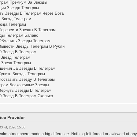
грам Премиум За Звезды
ция Звезда Телеграм
ть Звезды В Телеграм Через Бота
 Звезд Телеграм
езда Телеграм
Перевести Звезды В Телеграм
ды Телеграм Баланс
Обменять Звезды Телеграм
Вывести Звезды Телеграм В Рубли
0 Звезд В Телеграм
 Звезд Телеграм
 Звезд Телеграм
щения За Звезды В Телеграм
Купить Звезды Телеграм
Поставить Звезду В Телеграм
грам Бесконечные Звезды
Вернуть Звезды В Телеграм
0 Звезд В Телеграм Сколько
ice Provider
03 lut, 2026 15:53
alm atmosphere made a big difference. Nothing felt forced or awkward at any