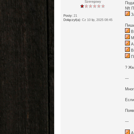
Szeregowy
Пода
Nft 
За
Posty:
21
Dołączył(a):
Cz 10 lip, 2025 08:45
Пиши
В
М
А
Вс
П
? Ж
---
Мног
Если
Появ
---
А 