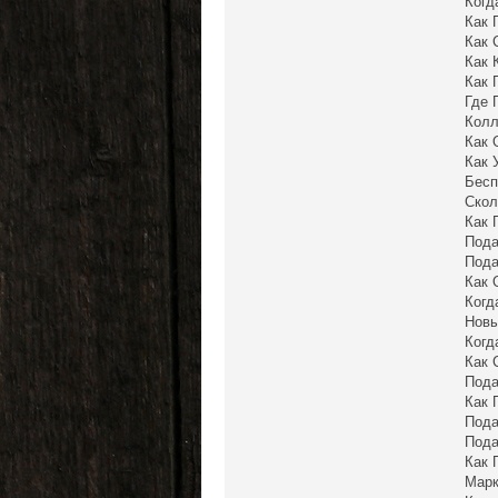
Когд
Как 
Как 
Как 
Как 
Где 
Колл
Как 
Как 
Бесп
Скол
Как 
Пода
Пода
Как 
Когд
Новы
Когд
Как 
Пода
Как 
Пода
Пода
Как 
Марк