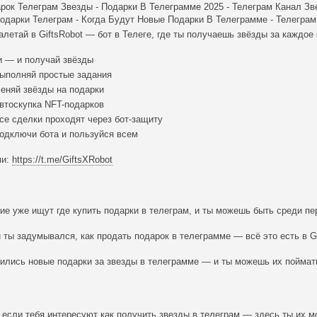
рок Телеграм Звезды - Подарки В Телеграмме 2025 - Телеграм Канал Зв
Подарки Телеграм - Когда Будут Новые Подарки В Телеграмме - Телегра
летай в GiftsRobot — бот в Телеге, где ты получаешь звёзды за каждое
 — и получай звёзды
ыполняй простые задания
еняй звёзды на подарки
втоскупка NFT-подарков
е сделки проходят через бот-защиту
одключи бота и пользуйся всем
ми:
https://t.me/GiftsXRobot
ие уже ищут где купить подарки в телеграм, и ты можешь быть среди пе
 ты задумывался, как продать подарок в телеграмме — всё это есть в Gi
ились новые подарки за звезды в телеграмме — и ты можешь их поймат
если тебя интересуют как получить звезды в телеграм — здесь ты их 