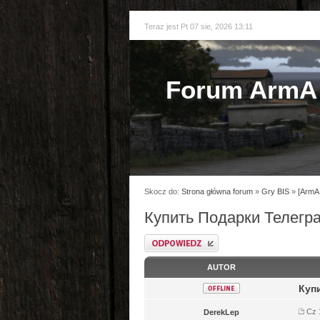
Teraz jest Pt 07 sie, 2026 13:11
Forum ArmA 
Skocz do:
Strona główna forum
»
Gry BIS
»
[ArmA 
Купить Подарки Телегра
Odpowiedz
AUTOR
Куп
Cz 
DerekLep