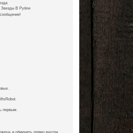
езда
м Звезды В Рубли
 сообщение!
рвых.
ftsRobot.
ь первым.
можешь и обменять прямо внутри