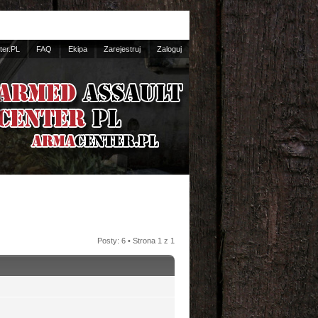
er.PL
FAQ
Ekipa
Zarejestruj
Zaloguj
Posty: 6 • Strona
1
z
1