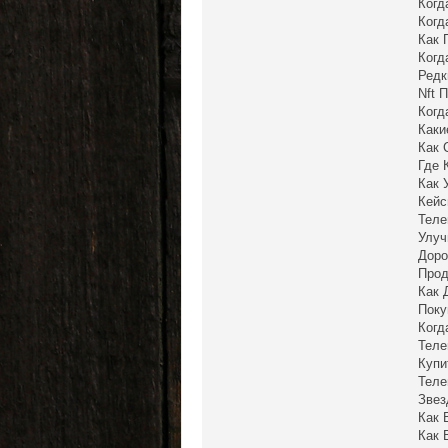
Когд
Когд
Как 
Когд
Редк
Nft 
Когд
Каки
Как 
Где 
Как 
Кейс
Теле
Улуч
Доро
Прод
Как 
Поку
Когд
Теле
Купи
Теле
Звез
Как 
Как 