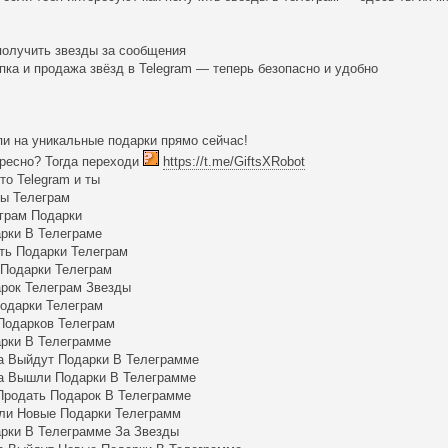
.
получить звезды за сообщения
пка и продажа звёзд в Telegram — теперь безопасно и удобно
пи на уникальные подарки прямо сейчас!
ресно? Тогда переходи
https://t.me/GiftsXRobot
то Telegram и ты
ы Телеграм
грам Подарки
рки В Телеграме
ть Подарки Телеграм
Подарки Телеграм
рок Телеграм Звезды
Подарки Телеграм
Подарков Телеграм
рки В Телеграмме
а Выйдут Подарки В Телеграмме
а Вышли Подарки В Телеграмме
Продать Подарок В Телеграмме
и Новые Подарки Телеграмм
рки В Телеграмме За Звезды