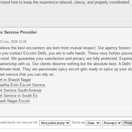
stand how to keep the experience relaxed, classy, and properly coordinated.
ic Service Provider
22 cze, 2026 12:49
lieve the best encounters are born from mutual respect. Our agency fosters 
 you contact Escorts Delhi, you are in safe hands. These sexy hotties poss
mind. We guarantee your satisfaction and privacy are fully protected. Experi
nionship with us. Our clients deserve nothing but the absolute best. A Delhi E
ltimate treat. They are passionate spicy escort girls ready to spice up your s
eet service that you can rely on.
t in Shastri Nagar
hartha Extn Escort Service
rt Service South Avenue
rt Service in South Ex
ash Nagar Escort
ietl posty nie starsze niż:
Sortuj wg