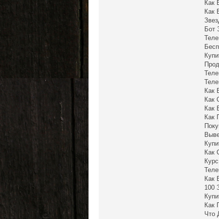
Как 
Как 
Звез
Бот 
Теле
Бесп
Купи
Прод
Теле
Теле
Как 
Как 
Как 
Как 
Поку
Выве
Купи
Как 
Курс
Теле
Как 
100 
Купи
Как 
Что 