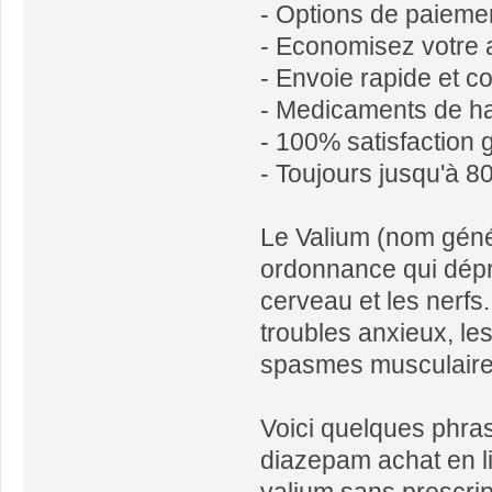
- Options de paiemen
- Economisez votre 
- Envoie rapide et co
- Medicaments de ha
- 100% satisfaction 
- Toujours jusqu'à 
Le Valium (nom géné
ordonnance qui dépr
cerveau et les nerfs.
troubles anxieux, l
spasmes musculaires 
Voici quelques phras
diazepam achat en l
valium sans prescrip