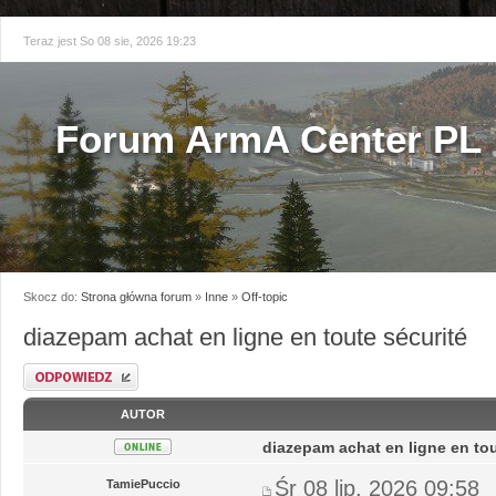
Teraz jest So 08 sie, 2026 19:23
Forum ArmA Center PL
Skocz do:
Strona główna forum
»
Inne
»
Off-topic
diazepam achat en ligne en toute sécurité
Odpowiedz
AUTOR
diazepam achat en ligne en tou
Śr 08 lip, 2026 09:58
TamiePuccio