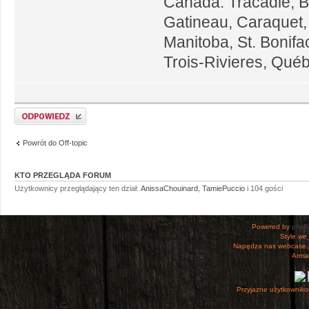
Canada: Tracadie, B
Gatineau, Caraquet,
Manitoba, St. Bonif
Trois-Rivieres, Québ
Odpowiedz
Powrót do Off-topic
KTO PRZEGLĄDA FORUM
Użytkownicy przeglądający ten dział:
AnissaChouinard
,
TamiePuccio
i 104 gości
Powered by
php
Style
we_
Napędza nas webcase.
Armac
Przyjazne użytkowniko