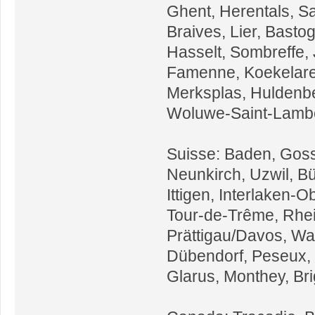
Ghent, Herentals, S
Braives, Lier, Basto
Hasselt, Sombreffe,
Famenne, Koekelare,
Merksplas, Huldenber
Woluwe-Saint-Lamber
Suisse: Baden, Gossa
Neunkirch, Uzwil, Bü
Ittigen, Interlaken-
Tour-de-Trême, Rhei
Prättigau/Davos, Wa
Dübendorf, Peseux, 
Glarus, Monthey, Brig