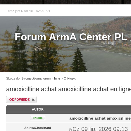
Teraz jest N 09 sie, 2026 01:21
Forum ArmA Center PL
Skocz do:
Strona główna forum
»
Inne
»
Off-topic
amoxicilline achat amoxicilline achat en lign
Odpowiedz
AUTOR
amoxicilline achat amoxicilline
Cz 09 lip, 2026 09:13
AnissaChouinard