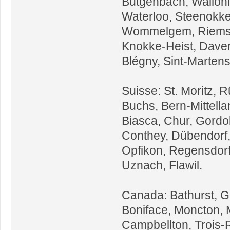
Butgenbach, Wallonia
Waterloo, Steenokker
Wommelgem, Riemst, 
Knokke-Heist, Daverd
Blégny, Sint-Marten
Suisse: St. Moritz, 
Buchs, Bern-Mittella
Biasca, Chur, Gordol
Conthey, Dübendorf,
Opfikon, Regensdorf
Uznach, Flawil.
Canada: Bathurst, G
Boniface, Moncton, 
Campbellton, Trois-