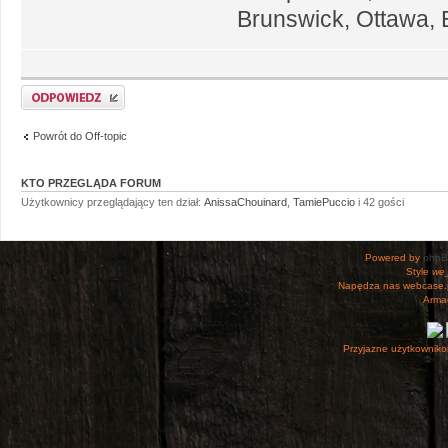
Brunswick, Ottawa,
Odpowiedz
Powrót do Off-topic
KTO PRZEGLĄDA FORUM
Użytkownicy przeglądający ten dział:
AnissaChouinard
,
TamiePuccio
i 42 gości
Powered by
php
Style
we_
Napędza nas webcase.
Armac
Przyjazne użytkowniko