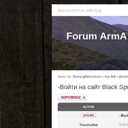
Teraz jest Pt 07 sie, 2026 15:35
Forum ArmA 
Skocz do:
Strona główna forum
»
Gry BIS
»
[ArmA 
-Войти на сайт Black S
Odpowiedz
AUTOR
-Во
N 2
TimothyMak