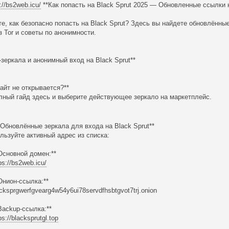
://bs2web.icu/
**Как попасть на Black Sprut 2025 — Обновленные ссылки 
е, как безопасно попасть на Black Sprut? Здесь вы найдете обновлённые
з Tor и советы по анонимности.
r-зеркала и анонимный вход на Black Sprut**
Сайт не открывается?**
лный гайд здесь и выберите действующее зеркало на маркетплейс.
Обновлённые зеркала для входа на Black Sprut**
льзуйте активный адрес из списка:
*Основной домен:**
ps://bs2web.icu/
*Онион-ссылка:**
acksprgwerfgvearg4w54y6ui78servdfhsbtgvot7trj.onion
*Backup-ссылка:**
ps://blacksprutgl.top