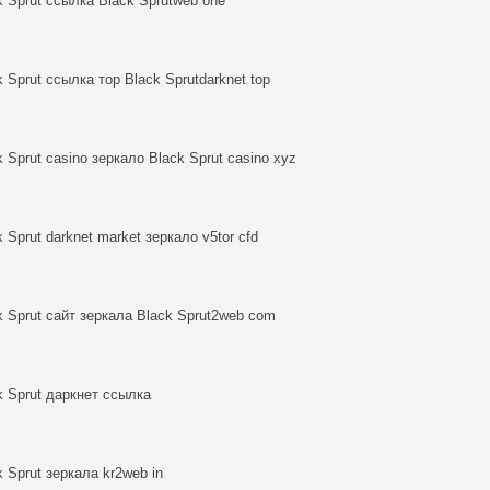
k Sprut ссылка Black Sprutweb one
k Sprut ссылка тор Black Sprutdarknet top
k Sprut casino зеркало Black Sprut casino xyz
k Sprut darknet market зеркало v5tor cfd
k Sprut сайт зеркала Black Sprut2web com
k Sprut даркнет ссылка
k Sprut зеркала kr2web in