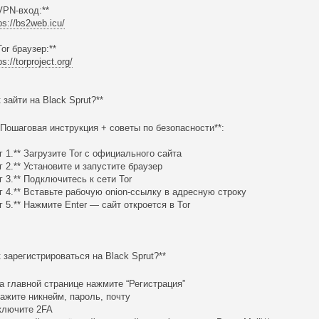
*VPN-вход:**
ps://bs2web.icu/
Tor браузер:**
ps://torproject.org/
к зайти на Black Sprut?**
Пошаговая инструкция + советы по безопасности**:
г 1.** Загрузите Tor с официального сайта
г 2.** Установите и запустите браузер
г 3.** Подключитесь к сети Tor
г 4.** Вставьте рабочую onion-ссылку в адресную строку
г 5.** Нажмите Enter — сайт откроется в Tor
к зарегистрироваться на Black Sprut?**
 главной странице нажмите “Регистрация”
ажите никнейм, пароль, почту
лючите 2FA