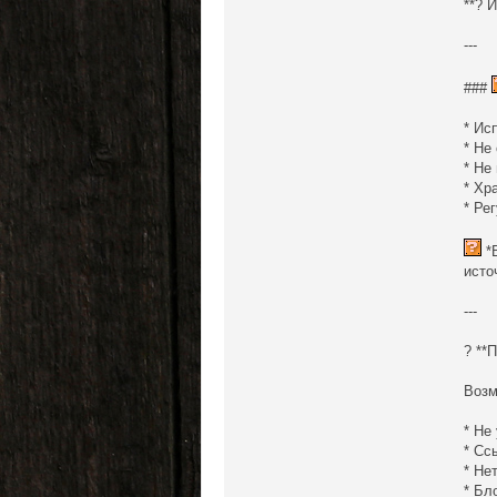
**? 
---
###
* Ис
* Не
* Не
* Хр
* Ре
*
исто
---
? **
Возм
* Не
* Сс
* Не
* Бл