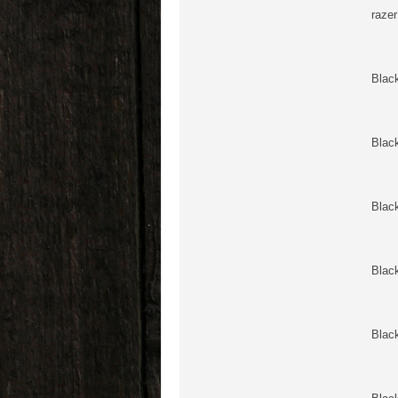
raze
Blac
Blac
Blac
Blac
Blac