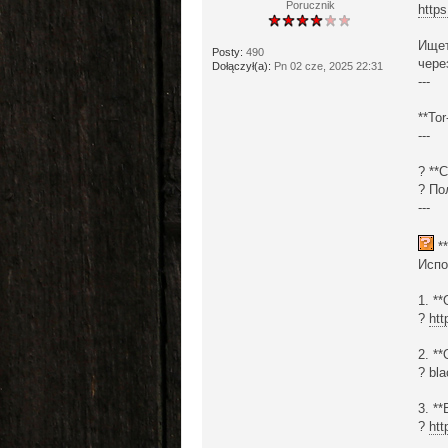
Porucznik
https
Ищет
Posty:
490
чере
Dołączył(a):
Pn 02 cze, 2025 22:31
---
**To
---
? **
? По
---
**
Испо
1. *
?
htt
2. *
? bl
3. *
?
htt