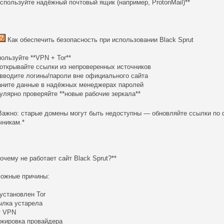
Используйте надёжный почтовый ящик (например, ProtonMail)**
Как обеспечить безопасность при использовании Black Sprut
пользуйте **VPN + Tor**
 открывайте ссылки из непроверенных источников
 вводите логины/пароли вне официального сайта
аните данные в надёжных менеджерах паролей
гулярно проверяйте **новые рабочие зеркала**
Важно: старые домены могут быть недоступны — обновляйте ссылки по
чникам.*
Почему не работает сайт Black Sprut?**
ожные причины:
 установлен Tor
ылка устарела
т VPN
окировка провайдера