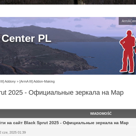
ArmACent
Center PL
III] Addony
»
[ArmA III] Addon-Making
prut 2025 - Официальные зеркала на Мар
WIADOMOŚĆ
йти на сайт Black Sprut 2025 - Официальные зеркала на Мар
2 cze, 2025 01:39