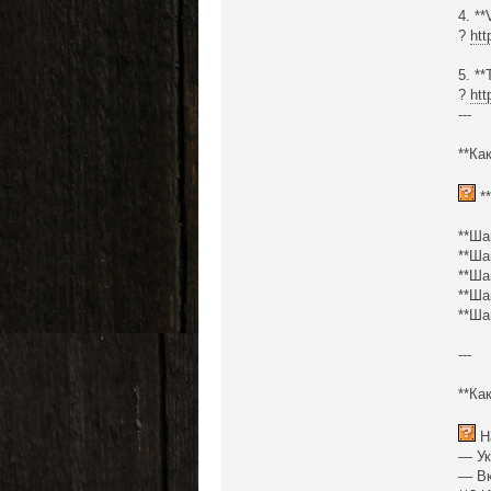
4. *
?
htt
5. **
?
htt
---
**Ка
**
**Ша
**Ша
**Ша
**Ша
**Ша
---
**Ка
На
— Ук
— Вк