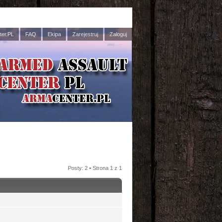
er.PL
FAQ
Ekipa
Zarejestruj
Zaloguj
Posty: 2 • Strona
1
z
1