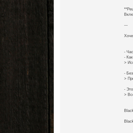
**Ре
Вкл
---
Хоче
- Ча
- Ка
> Ис
- Бе
> Пр
- Эт
> Вс
Blac
Blac