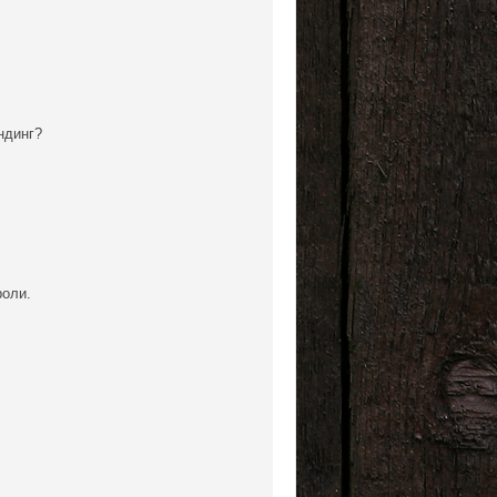
ндинг?
роли.