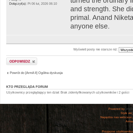
turned the ordinary i
Dołączył(a):
Pt 06 lut, 2026 06:10
and strength. She d
primal. Anand Niketa
anyone else.
Wyświetl posty nie starsze niż:
Odpowiedz
Powrót do [ArmA II] Ogólna dyskusja
KTO PRZEGLĄDA FORUM
Użytkownicy przeglądający ten dział: Brak zidentyfikowanych użytkowników i 2 gości
Powered by
php
Style
we_
Napędza nas webcase.
Armac
Przyjazne użytkowniko