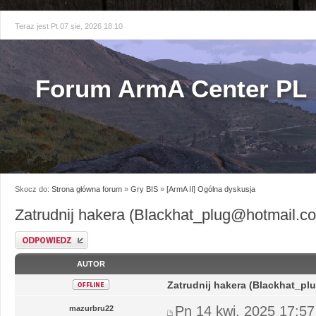
Teraz jest Pt 07 sie, 2026 18:10
Forum ArmA Center PL
Skocz do:
Strona główna forum
»
Gry BIS
»
[ArmA II] Ogólna dyskusja
Zatrudnij hakera (Blackhat_plug@hotmail.c
Odpowiedz
AUTOR
Zatrudnij hakera (Blackhat_p
Pn 14 kwi, 2025 17:57
mazurbru22