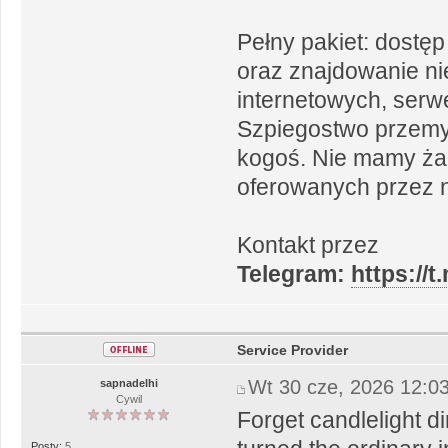
Pełny pakiet: dostęp
oraz znajdowanie n
internetowych, serwer
Szpiegostwo przemys
kogoś. Nie mamy żad
oferowanych przez n
Kontakt przez
Telegram:
https://
Service Provider
Wt 30 cze, 2026 12:0
sapnadelhi
Cywil
Forget candlelight 
Posty:
5