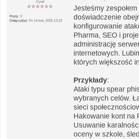
Cywil
Jesteśmy zespołem 
doświadczenie obejm
Posty:
3
Dołączył(a):
Pn 14 kwi, 2025 13:23
konfigurowanie ata
Pharma, SEO i projek
administrację serwer
internetowych. Lubi
których większość i
Przykłady
:
Ataki typu spear ph
wybranych celów. Ła
sieci społecznościo
Hakowanie kont na F
Usuwanie karalnośc
oceny w szkole, śled