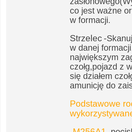
zasłonowego(Wy
co jest ważne o
w formacji.
Strzelec
-Skanuj
w danej formacji
największym zag
czołg,pojazd z w
się działem czo
amunicję do zaist
Podstawowe ro
wykorzystywan
-M256A1
-pocis