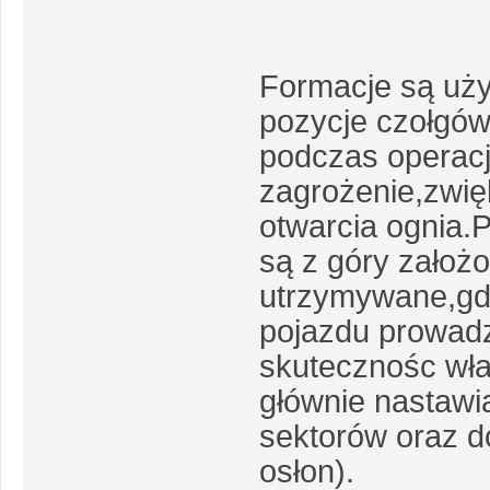
Formacje są uży
pozycje czołgów
podczas operacji
zagrożenie,zwię
otwarcia ognia.
są z góry założ
utrzymywane,gdy
pojazdu prowadz
skutecznośc wła
głównie nastawi
sektorów oraz d
osłon).