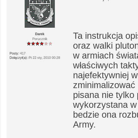
Ta instrukcja o
Darek
Porucznik
oraz walki plut
w armiach świat
Posty:
417
Dołączył(a):
Pt 22 sty, 2010 00:28
właściwych takty
najefektywniej 
zminimalizować e
pisana nie tylk
wykorzystana w 
bedzie ona roz
Army.