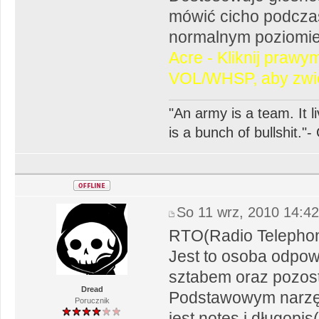
mówić cicho podczas
normalnym poziomie
Acre - Kliknij praw
VOL/WHSP, aby zwię
"An army is a team. It li
is a bunch of bullshit.
So 11 wrz, 2010 14:4
RTO(Radio Telephone
Jest to osoba odpow
sztabem oraz pozost
Dread
Podstawowym narzędz
Porucznik
jest notes i długopi