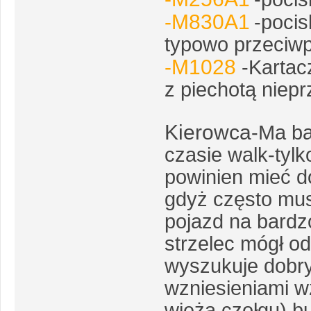
-M830A1
-pocis
typowo
przeciw
-M1028
-Kartac
z piechotą niepr
Kierowca
-Ma b
czasie walk-tylk
powinien mieć d
gdyż często mu
pojazd na bardzo
strzelec mógł od
wyszukuje dobry
wzniesieniami w
wieża czołgu),