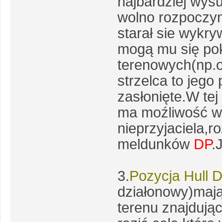
najbardziej wys
wolno rozpoczyna
starał sie wykry
mogą mu się pok
terenowych(np.o
strzelca to jego
zasłonięte.W tej
ma moźliwość w
nieprzyjaciela,r
meldunków
DP
.
3.
Pozycja Hull 
działonowy)maj
terenu znajdują