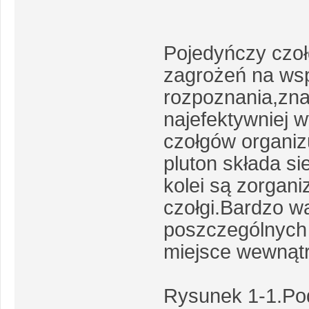
Pojedyńczy czoł
zagrożeń na wsp
rozpoznania,zna
najefektywniej 
czołgów organiz
pluton składa si
kolei są zorgan
czołgi.Bardzo 
poszczególnych c
miejsce wewnątr
Rysunek 1-1.Po