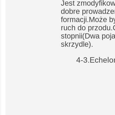
Jest zmodyfiko
dobre prowadzen
formacji.Może b
ruch do przodu.
stopnii(Dwa poja
skrzydle).
4-3.Echelo