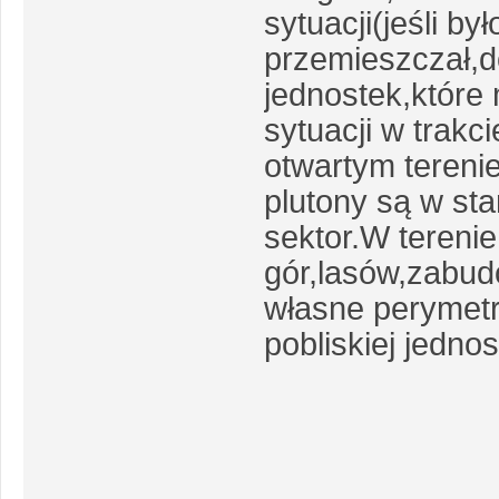
sytuacji(jeśli by
przemieszczał,d
jednostek,które
sytuacji w trakc
otwartym terenie
plutony są w st
sektor.W tereni
gór,lasów,zabud
własne perymetr
pobliskiej jedno