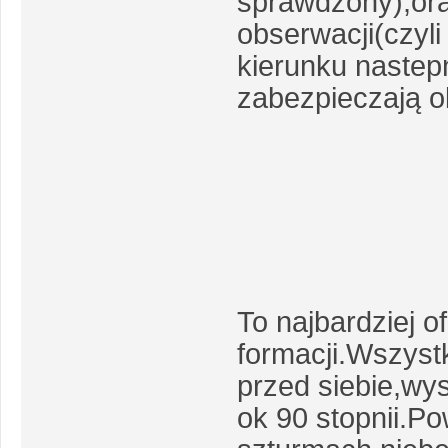
sprawdzony),or
obserwacji(czyli
kierunku nastepn
zabezpieczają o
To najbardziej 
formacji.Wszyst
przed siebie,wy
ok 90 stopnii.P