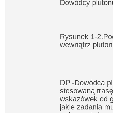
Dowódcy pluton
Rysunek 1-2.Pod
wewnątrz pluton
DP
-Dowódca pl
stosowaną trasę,
wskazówek od g
jakie zadania m