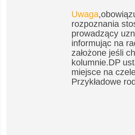
Uwaga
,obowiąz
rozpoznania sto
prowadzący uzna
informując na r
założone jeśli c
kolumnie.DP ust
miejsce na czele
Przykładowe rod