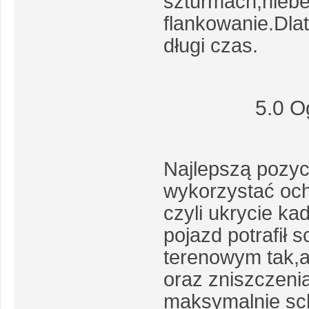
szturmach,niebez
flankowanie.Dla
długi czas.
5.0 O
Najlepszą pozy
wykorzystać och
czyli ukrycie k
pojazd potrafił 
terenowym tak,a
oraz zniszczen
maksymalnie sch