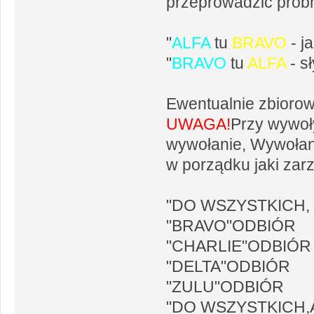
przeprowadzić prób
"
ALFA
tu
BRAVO
- j
"
BRAVO
tu
ALFA
- s
Ewentualnie zbiorow
UWAGA!
Przy wywoł
wywołanie, Wywołani
w porządku jaki zarz
"DO WSZYSTKICH, TU
"BRAVO"ODBIÓR
"CHARLIE"ODBIÓR
"DELTA"ODBIÓR
"ZULU"ODBIÓR
"DO WSZYSTKICH,AL