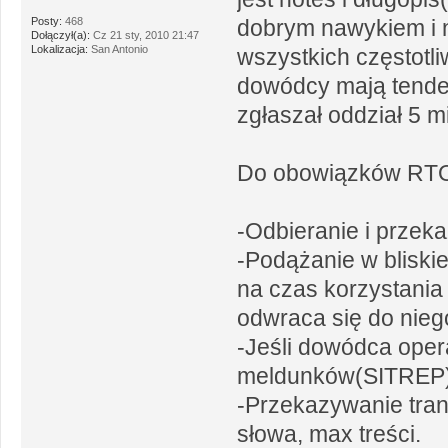
Posty:
468
dobrym nawykiem i n
Dołączył(a):
Cz 21 sty, 2010 21:47
Lokalizacja:
San Antonio
wszystkich częstotli
dowódcy mają tenden
zgłaszał oddział 5 mi
Do obowiązków RTO
-Odbieranie i przeka
-Podążanie w bliski
na czas korzystania
odwraca się do nieg
-Jeśli dowódca oper
meldunków(SITREP),
-Przekazywanie trans
słowa, max treści.