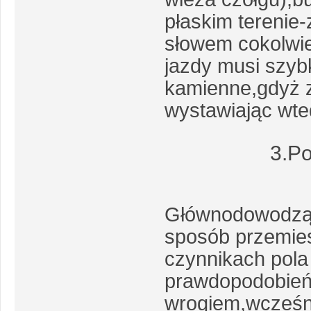
płaskim terenie
słowem cokolwie
jazdy musi szyb
kamienne,gdyż z
wystawiając wted
3.Po
Głównodowodząc
sposób przemies
czynnikach pola
prawdopodobień
wrogiem,wcześn