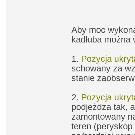
Aby moc wykona
kadłuba można w
1.
Pozycja ukry
schowany za w
stanie zaobserw
2.
Pozycja ukryt
podjeżdza tak, 
zamontowany na 
teren (peryskop