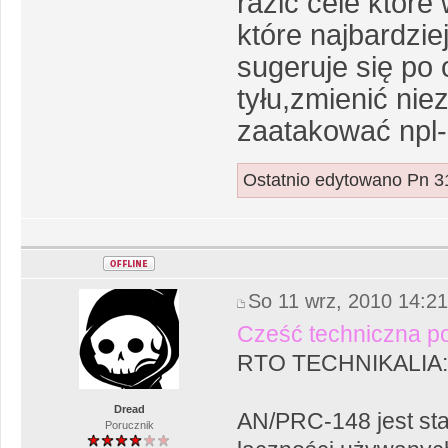
razić cele które
które najbardzie
sugeruje się po
tyłu,zmienić nie
zaatakować npl-
Ostatnio edytowano Pn 31
So 11 wrz, 2010 14:2
Cześć techniczna 
RTO TECHNIKALIA
Dread
AN/PRC-148 jest st
Porucznik