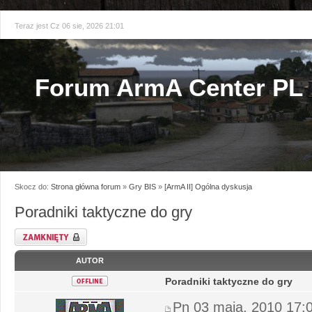
Teraz jest Cz 06 sie, 2026 21:01
Forum ArmA Center PL
Skocz do:
Strona główna forum
»
Gry BIS
»
[ArmA II] Ogólna dyskusja
Poradniki taktyczne do gry
Zablokowany
AUTOR
Poradniki taktyczne do gry
Pn 03 maja, 2010 17: