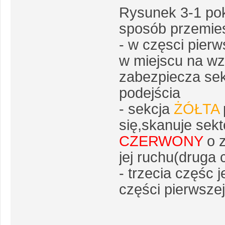
Rysunek 3-1 pok
sposób przemiesz
- w częsci pier
w miejscu na wz
zabezpiecza sek
podejścia
- sekcja
ŻÓŁTA
się,skanuje sekt
CZERWONY
o z
jej ruchu(druga 
- trzecia częśc 
części pierwszej