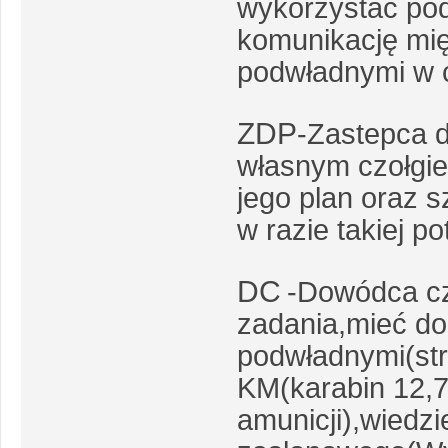
wykorzystać pod
komunikację mi
podwładnymi w 
ZDP
-Zastepca 
własnym czołgi
jego plan oraz 
w razie takiej po
DC
-Dowódca cz
zadania,mieć do
podwładnymi(str
KM(karabin 12,
amunicji),wiedz