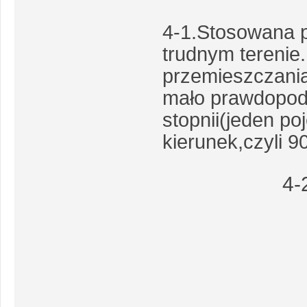
4-1.Stosowana 
trudnym terenie
przemieszczania
mało prawdopod
stopnii(jeden po
kierunek,czyli 9
4-