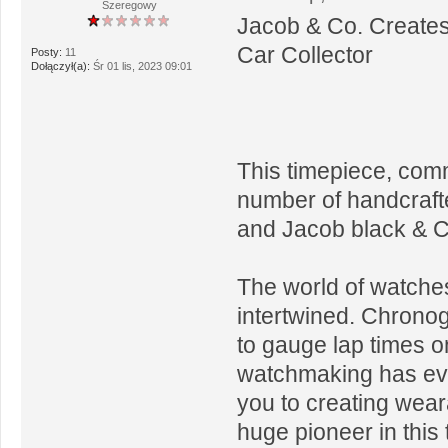
Szeregowy
Jacob & Co. Creates
Car Collector
Posty:
11
Dołączył(a):
Śr 01 lis, 2023 09:01
This timepiece, comm
number of handcrafted
and Jacob black & Co
The world of watche
intertwined. Chronog
to gauge lap times on
watchmaking has evo
you to creating wear
huge pioneer in this