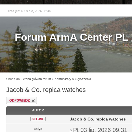
Teraz jest N 09 sie, 2026 03:44
Forum ArmA Center PL
Skocz do:
Strona główna forum
»
Komunikaty
»
Ogłoszenia
Jacob & Co. replca watches
Odpowiedz
AUTOR
Jacob & Co. replca watches
Pt 03 lip, 2026 09:31
aolye