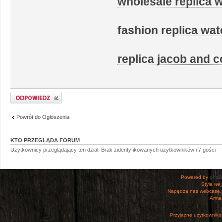
wholesale replica 
fashion replica wa
replica jacob and 
Odpowiedz
Powrót do Ogłoszenia
KTO PRZEGLĄDA FORUM
Użytkownicy przeglądający ten dział: Brak zidentyfikowanych użytkowników i 7 gości
Powered by
php
Style
we_
Napędza nas webcase.
Armac
Przyjazne użytkowniko