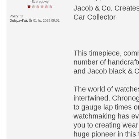
Szeregowy
Jacob & Co. Creates
Car Collector
Posty:
11
Dołączył(a):
Śr 01 lis, 2023 09:01
This timepiece, comm
number of handcrafted
and Jacob black & Co
The world of watche
intertwined. Chronog
to gauge lap times on
watchmaking has evo
you to creating wear
huge pioneer in this