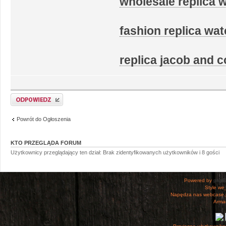
wholesale replica 
fashion replica wa
replica jacob and 
Odpowiedz
Powrót do Ogłoszenia
KTO PRZEGLĄDA FORUM
Użytkownicy przeglądający ten dział: Brak zidentyfikowanych użytkowników i 8 gości
Powered by
php
Style
we_
Napędza nas webcase.
Armac