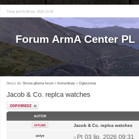
Teraz jest N 09 sie, 2026 14:36
Forum ArmA Center PL
Skocz do:
Strona główna forum
»
Komunikaty
»
Ogłoszenia
Jacob & Co. replca watches
Odpowiedz
AUTOR
Jacob & Co. replca watches
Pt 03 lip, 2026 09:31
aolye