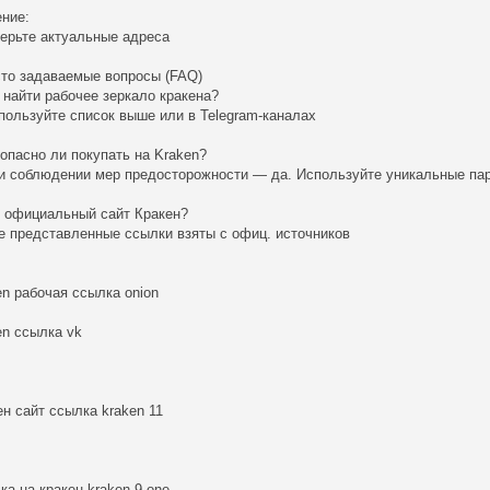
ние:
ерьте актуальные адреса
сто задаваемые вопросы (FAQ)
к найти рабочее зеркало кракена?
пользуйте список выше или в Telegram-каналах
зопасно ли покупать на Kraken?
и соблюдении мер предосторожности — да. Используйте уникальные па
о официальный сайт Кракен?
е представленные ссылки взяты с офиц. источников
en рабочая ссылка onion
en ссылка vk
ен сайт ссылка kraken 11
ка на кракен kraken 9 one