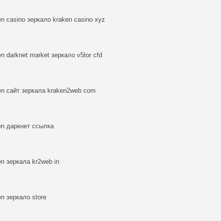
en casino зеркало kraken casino xyz
en darknet market зеркало v5tor cfd
en сайт зеркала kraken2web com
en даркнет ссылка
en зеркала kr2web in
en зеркало store