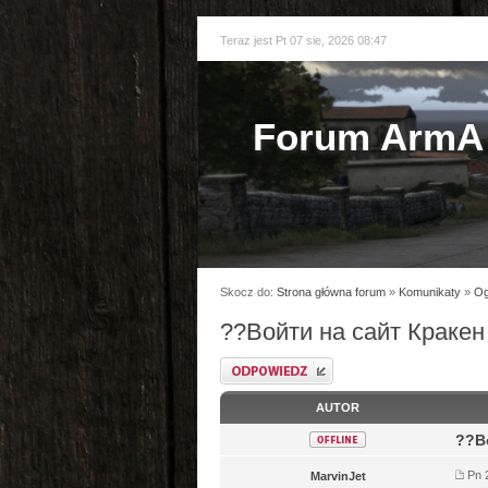
Teraz jest Pt 07 sie, 2026 08:47
Forum ArmA 
Skocz do:
Strona główna forum
»
Komunikaty
»
Og
??Войти на сайт Кракен
Odpowiedz
AUTOR
??В
Pn 
MarvinJet