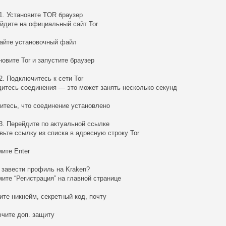
1. Установите TOR браузер
йдите на официальный сайт Tor
айте установочный файл
новите Tor и запустите браузер
2. Подключитесь к сети Tor
итесь соединения — это может занять несколько секунд
итесь, что соединение установлено
3. Перейдите по актуальной ссылке
вьте ссылку из списка в адресную строку Tor
ите Enter
к завести профиль на Kraken?
ите “Регистрация” на главной странице
ите никнейм, секретный код, почту
чите доп. защиту