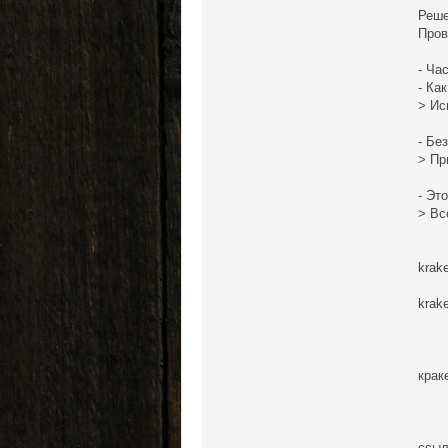
Реше
Пров
- Ча
- Ка
> Ис
- Бе
> Пр
- Эт
> Вс
krak
krak
крак
ссыл