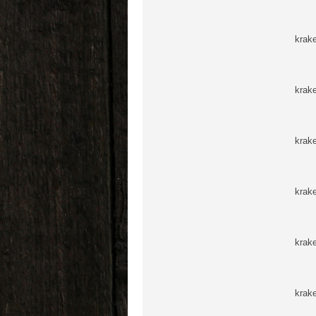
krak
krak
krak
krak
krak
krak