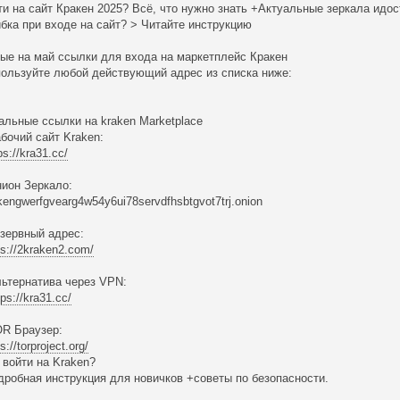
ти на сайт Кракен 2025? Всё, что нужно знать +Актуальные зеркала идост
бка при входе на сайт? > Читайте инструкцию
ые на май ссылки для входа на маркетплейс Кракен
пользуйте любой действующий адрес из списка ниже:
альные ссылки на kraken Marketplace
абочий сайт Kraken:
ps://kra31.cc/
нион Зеркало:
akengwerfgvearg4w54y6ui78servdfhsbtgvot7trj.onion
езервный адрес:
ps://2kraken2.com/
льтернатива через VPN:
tps://kra31.cc/
OR Браузер:
s://torproject.org/
к войти на Kraken?
дробная инструкция для новичков +советы по безопасности.