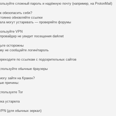
ользуйте сложный пароль и надёжную почту (например, на ProtonMail)
ак обезопасить себя?
стоянно обновляйте ссылки
ала могут устаревать — проверяйте форумы
пользуйте VPN
провайдер не увидит посещения darknet
дьте осторожны
му не сообщайте логин/пароль
ереходите по ссылкам с подозрительных сайтов
спользуйте обычные браузеры
 могу зайти на Кракен?
ые причины:
спользуете Tor
ка устарела
VPN (для обычных зеркал)