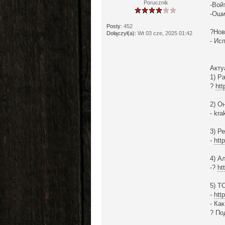
Porucznik
-Вой
-Оши
Posty:
452
?Нов
Dołączył(a):
Wt 03 cze, 2025 01:42
- Ис
Акту
1) Р
?
htt
2) О
- kr
3) Р
-
htt
4) А
-?
ht
5) T
-
http
- Ка
? По