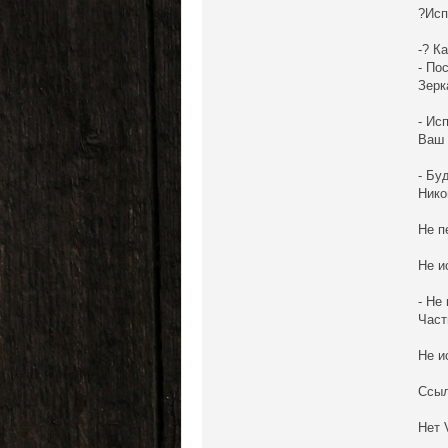
?Исп
-? К
- По
Зерк
- Ис
Ваш 
- Бу
Нико
Не п
Не и
- Не
Част
Не и
Ссыл
Нет 