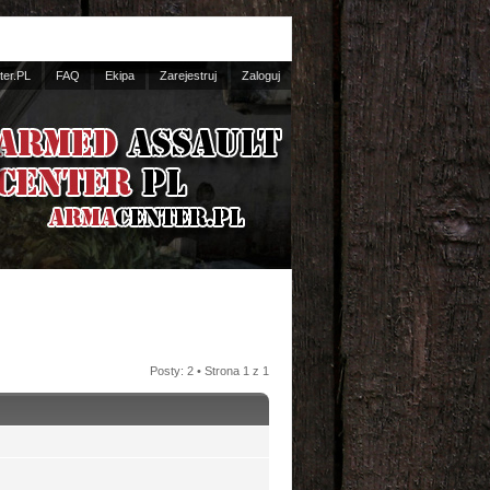
er.PL
FAQ
Ekipa
Zarejestruj
Zaloguj
Posty: 2 • Strona
1
z
1