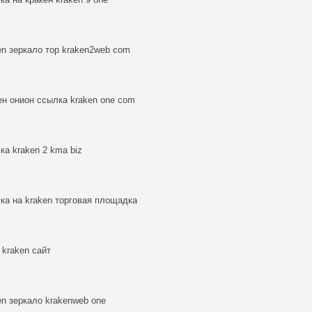
en зеркало тор kraken2web com
ен онион ссылка kraken one com
ка kraken 2 kma biz
ка на kraken торговая площадка
r kraken сайт
en зеркало krakenweb one