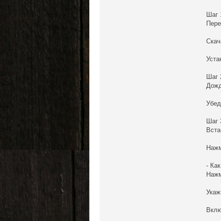
Шаг 
Пере
Скач
Уста
Шаг 
Дожд
Убед
Шаг 
Вста
Нажм
- Ка
Нажм
Укаж
Вклю