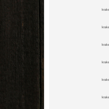
krak
krak
krak
krak
krak
krak