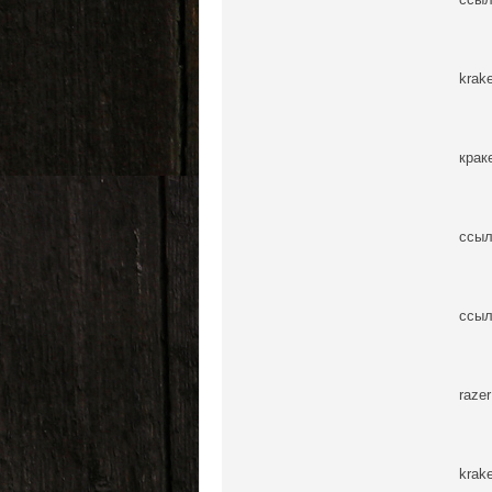
krak
крак
ссыл
ссыл
raze
krak