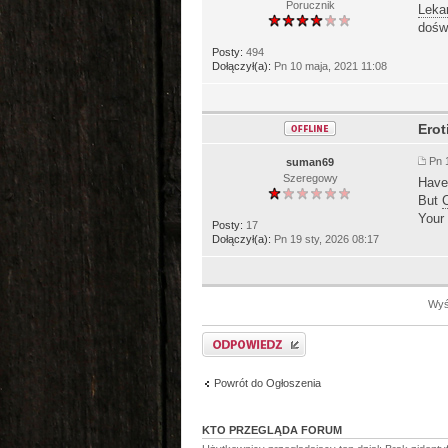
Porucznik
Leka
dośw
Posty:
494
Dołączył(a):
Pn 10 maja, 2021 11:08
Erot
Pn 
suman69
Szeregowy
Have
But
C
Your
Posty:
17
Dołączył(a):
Pn 19 sty, 2026 08:17
Wyśw
Odpowiedz
Powrót do Ogłoszenia
KTO PRZEGLĄDA FORUM