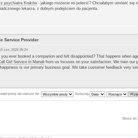
rz psychiatra Kraków
- jakiego możecie mi polecić? Chciałabym umówić się n
iadczonego lekarza, z dobrym podejściem do pacjenta.
ic Service Provider
15 cze, 2026 09:24
 you ever booked a companion and felt disappointed? That happens when agenc
all Girl Service in Manali
from us focuses on your satisfaction. We train our p
 happiness is our primary business goal. We take customer feedback very ser
ietl posty nie starsze niż:
Sortuj wg
Skocz do: