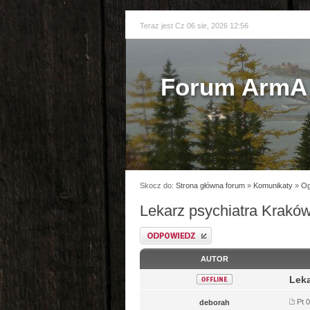
Teraz jest Cz 06 sie, 2026 12:56
Forum ArmA 
Skocz do:
Strona główna forum
»
Komunikaty
»
Og
Lekarz psychiatra Krakó
Odpowiedz
AUTOR
Leka
Pt 
deborah