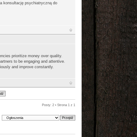
a konsultację psychiatryczną do
ies prioritize money over quality.
artners to be engaging and attentive.
iously and improve constantly.
Posty: 2 • Strona
1
z
1