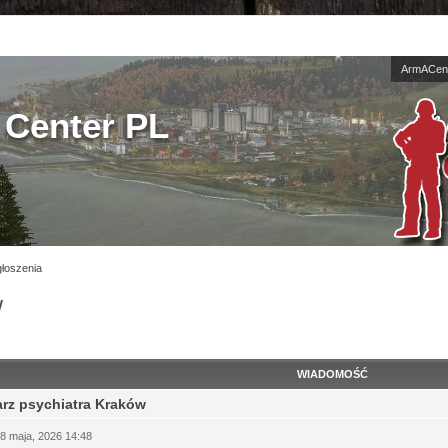
ArmACent
Center PL
łoszenia
w
WIADOMOŚĆ
rz psychiatra Kraków
08 maja, 2026 14:48