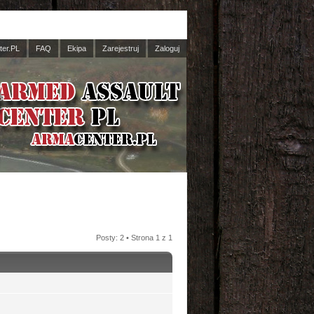
er.PL
FAQ
Ekipa
Zarejestruj
Zaloguj
Posty: 2 • Strona
1
z
1