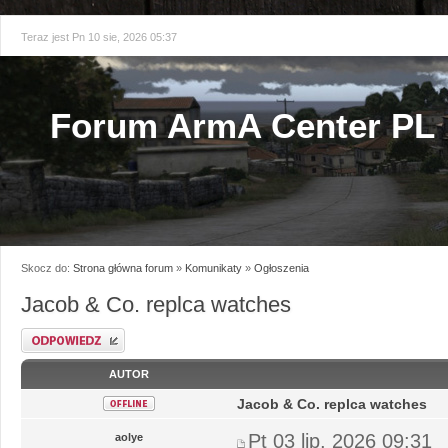
Teraz jest Pn 10 sie, 2026 05:37
Forum ArmA Center PL
Skocz do:
Strona główna forum
»
Komunikaty
»
Ogłoszenia
Jacob & Co. replca watches
Odpowiedz
AUTOR
Jacob & Co. replca watches
Pt 03 lip, 2026 09:31
aolye