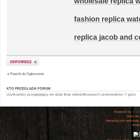
wholesale replica 
fashion replica wa
replica jacob and 
Odpowiedz
Powrót do Ogłoszenia
KTO PRZEGLĄDA FORUM
Użytkownicy przeglądający ten dział: Brak zidentyfikowanych użytkowników i 7 gości
Powered by
php
Style
we_
Napędza nas webcase.
Armac