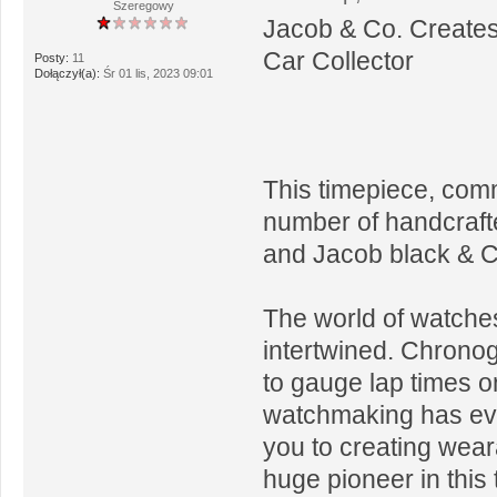
Szeregowy
Jacob & Co. Creates
Car Collector
Posty:
11
Dołączył(a):
Śr 01 lis, 2023 09:01
This timepiece, comm
number of handcrafted
and Jacob black & Co
The world of watche
intertwined. Chronog
to gauge lap times on
watchmaking has evo
you to creating wear
huge pioneer in this