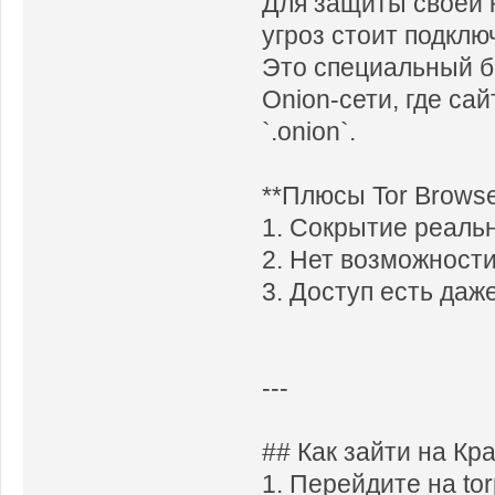
Для защиты своей 
угроз стоит подклю
Это специальный б
Onion-сети, где с
`.onion`.
**Плюсы Tor Browse
1. Сокрытие реальн
2. Нет возможности
3. Доступ есть даж
---
## Как зайти на Кра
1. Перейдите на tor