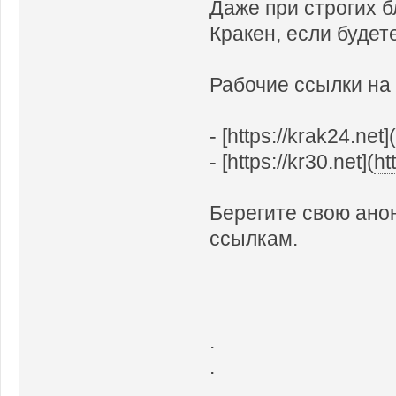
Даже при строгих б
Кракен, если будет
Рабочие ссылки на 
- [https://krak24.net]
- [https://kr30.net](
ht
Берегите свою ано
ссылкам.
.
.
.