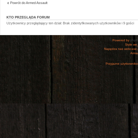
Powrót do Armed Assault
KTO PRZEGLĄDA FORUM
Użytkownicy przeglądający ten dział: Brak zidentyfikowanych użytkowników i 9 gości
Powered by
php
Style
we_
Napędza nas webcase.
Armac
Przyjazne użytkowniko