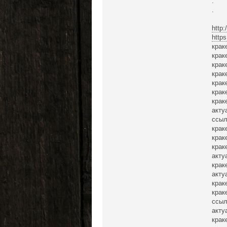
.
.
http
http
крак
крак
крак
крак
крак
крак
крак
акту
ссыл
крак
крак
крак
акту
крак
акту
крак
крак
ссыл
акту
крак