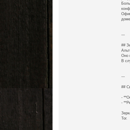
Боль
конф
Офиц
доме
---
## З
Альт
Оно 
В сл
---
## С
- **
- **
Зерк
Tor.