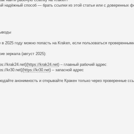
й надёжный способ — брать ссылки из этой статьи или с доверенных ф
ыводы
 в 2025 году можно попасть на Kraken, если пользоваться проверенными
ие зеркала (август 2025):
tps://krak24.net](
https://krak24.net
) – главный рабочий адрес
tps://kr30.net](
https://kr30.net
) – запасной адрес
юдайте анонимность и открывайте Кракен только через проверенные сс