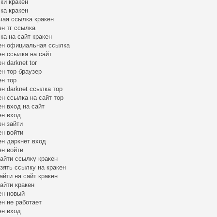
ки кракен
ка кракен
чая ссылка кракен
ен тг ссылка
ка на сайт кракен
ен официальная ссылка
ен ссылка на сайт
н darknet tor
ен тор браузер
ен тор
ен darknet ссылка тор
ен ссылка на сайт тор
ен вход на сайт
ен вход
ен зайти
ен войти
ен даркнет вход
ен войти
найти ссылку кракен
взять ссылку на кракен
зайти на сайт кракен
найти кракен
ен новый
ен не работает
ен вход