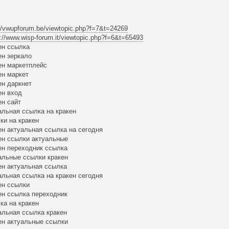
://vwupforum.be/viewtopic.php?f=7&t=24269
s://www.wisp-forum.it/viewtopic.php?f=6&t=65493
ен ссылка
ен зеркало
ен маркетплейс
ен маркет
ен даркнет
ен вход
ен сайт
альная ссылка на кракен
ки на кракен
ен актуальная ссылка на сегодня
ен ссылки актуальные
ен переходник ссылка
альные ссылки кракен
ен актуальная ссылка
альная ссылка на кракен сегодня
ен ссылки
ен ссылка переходник
ка на кракен
альная ссылка кракен
ен актуальные ссылки