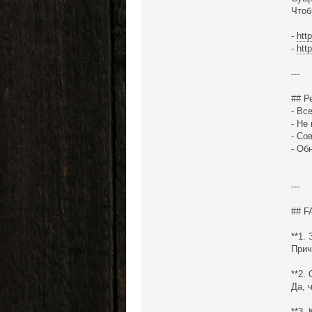
Чтоб
-
htt
-
htt
---
## Р
- Вс
- Не
- Со
- Об
---
## F
**1.
Прич
**2.
Да, 
**3.