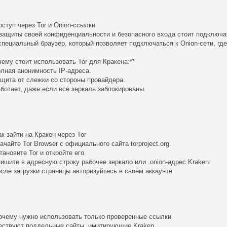
оступ через Tor и Onion-ссылки
защиты своей конфиденциальности и безопасного входа стоит подключат
специальный браузер, который позволяет подключаться к Onion-сети, где
чему стоит использовать Tor для Кракена:**
олная анонимность IP-адреса.
ащита от слежки со стороны провайдера.
аботает, даже если все зеркала заблокированы.
ак зайти на Кракен через Tor
качайте Tor Browser с официального сайта torproject.org.
становите Tor и откройте его.
пишите в адресную строку рабочее зеркало или .onion-адрес Kraken.
осле загрузки страницы авторизуйтесь в своём аккаунте.
очему нужно использовать только проверенные ссылки
ствуют поддельные сайты, имитирующие Kraken.