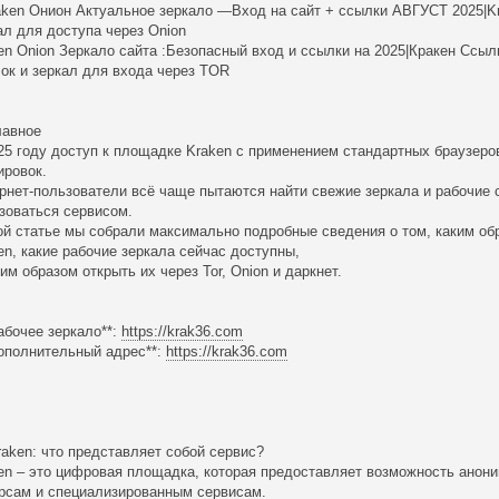
aken Онион Актуальное зеркало —Вход на сайт + ссылки АВГУСТ 2025|Kr
ал для доступа через Onion
en Onion Зеркало сайта :Безопасный вход и ссылки на 2025|Кракен Ссыл
ок и зеркал для входа через TOR
лавное
25 году доступ к площадке Kraken с применением стандартных браузеров
ировок.
рнет-пользователи всё чаще пытаются найти свежие зеркала и рабочие 
зоваться сервисом.
ой статье мы собрали максимально подробные сведения о том, каким об
en, какие рабочие зеркала сейчас доступны,
ким образом открыть их через Tor, Onion и даркнет.
Рабочее зеркало**:
https://krak36.com
Дополнительный адрес**:
https://krak36.com
raken: что представляет собой сервис?
en – это цифровая площадка, которая предоставляет возможность анони
рсам и специализированным сервисам.