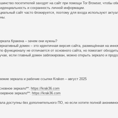
шинство посетителей заходят на сайт при помощи Tor Browser, чтобы о
иденциальность и сохранность личной информации.
иальный сайт часто блокируется, поэтому для входа используют актуа
ны.
еркала Кракена – зачем они нужны?
ернативный домен – это идентичная версия сайта, размещённая на инно
по функционалу не отличается от основного сайта, но помогает обходить
учае, если главный домен заблокирован, можно открыть зеркало и продо
вежие зеркала и рабочие ссылки Kraken – август 2025
Основное зеркало**:
https://krak36.com
Резервное зеркало**:
https://krak36.com
ала доступны без дополнительного ПО, но если хотите полной анонимно