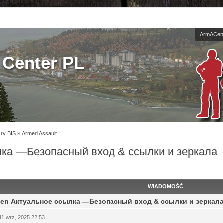
ArmACent
Center PL
Gry BIS
»
Armed Assault
лка —Безопасный вход & ссылки и зеркала
WIADOMOŚĆ
ken Актуальное ссылка —Безопасный вход & ссылки и зеркал
11 wrz, 2025 22:53