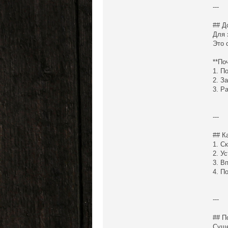
---
## Д
Для 
Это 
**По
1. П
2. З
3. Р
---
## К
1. С
2. У
3. В
4. П
---
## П
Суще