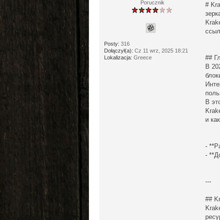
Porucznik
# Kr
зерк
Krak
ссыл
Posty:
316
Dołączył(a):
Cz 11 wrz, 2025 18:21
## Г
Lokalizacja:
Greece
В 20
блок
Инте
поль
В эт
Krak
и ка
- **
- **
---
## K
Krak
ресу