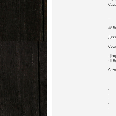
Самы
---
## В
Даже
Свеж
- [ht
- [ht
Собл
.
.
.
.
.
.