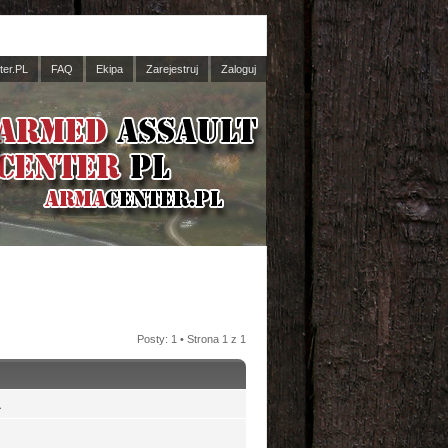
er.PL
FAQ
Ekipa
Zarejestruj
Zaloguj
Posty: 1 • Strona
1
z
1
а