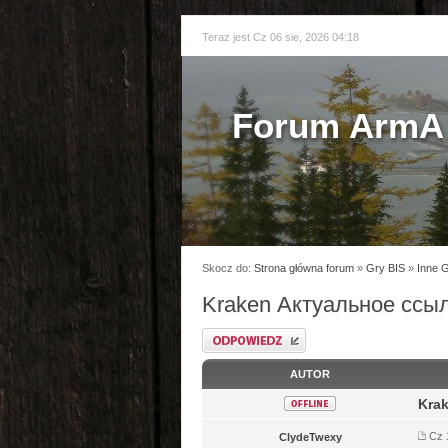
Teraz jest Cz 06 sie, 2026 04:18
Forum ArmA 
Skocz do:
Strona główna forum
»
Gry BIS
»
Inne 
Kraken Актуальное ссы
Odpowiedz
AUTOR
Kra
Cz 
ClydeTwexy