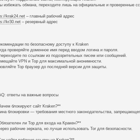
ы избежать обмана, переходите лишь на официальные и проверенные ссы
ps://krak24.net
– главный рабочий адрес
ps://kr30.net
– резервный адрес
екомендации по безопасному доступу к Kraken
егда проверяйте доменное имя перед вводом логина и пароля.
 переходите по ссылкам из подозрительных писем или сообщений.
вмещайте VPN и Тор для максимальной анонимности.
новляйте Тор браузер до последней версии для защиты.
AQ: ответы на важные вопросы
 Зачем блокируют сайт Kraken?**
ина блокировки — требования местного законодательства, запрещающег
 Обязателен ли Тор для входа на Кракен?**
через рабочие зеркала, но лучше использовать Tor для безопасности.
 Как найти рабочую ссылку на Kraken?**