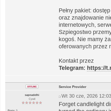
Pełny pakiet: dostęp
oraz znajdowanie n
internetowych, serwer
Szpiegostwo przemys
kogoś. Nie mamy żad
oferowanych przez n
Kontakt przez
Telegram:
https://
Service Provider
Wt 30 cze, 2026 12:0
sapnadelhi
Cywil
Forget candlelight 
Posty:
5