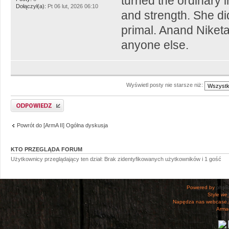
turned the ordinary i
Dołączył(a):
Pt 06 lut, 2026 06:10
and strength. She d
primal. Anand Niketa
anyone else.
Wyświetl posty nie starsze niż:
Odpowiedz
Powrót do [ArmA II] Ogólna dyskusja
KTO PRZEGLĄDA FORUM
Użytkownicy przeglądający ten dział: Brak zidentyfikowanych użytkowników i 1 gość
Powered by
php
Style
we_
Napędza nas webcase.
Armac