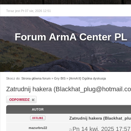
Teraz jest Pt 07 sie, 2026 12:51
Forum ArmA Center PL
Skocz do:
Strona główna forum
»
Gry BIS
»
[ArmA II] Ogólna dyskusja
Zatrudnij hakera (Blackhat_plug@hotmail.c
Odpowiedz
AUTOR
Zatrudnij hakera (Blackhat_p
Pn 14 kwi, 2025 17:57
mazurbru22