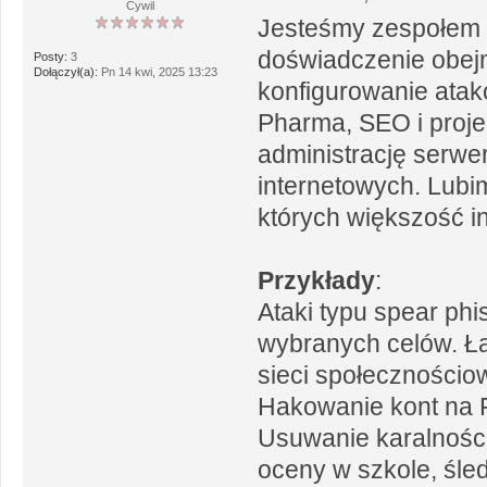
Cywil
Jesteśmy zespołem 
doświadczenie obejm
Posty:
3
Dołączył(a):
Pn 14 kwi, 2025 13:23
konfigurowanie ata
Pharma, SEO i projek
administrację serwer
internetowych. Lubi
których większość i
Przykłady
:
Ataki typu spear ph
wybranych celów. Ła
sieci społecznościo
Hakowanie kont na F
Usuwanie karalnośc
oceny w szkole, śled