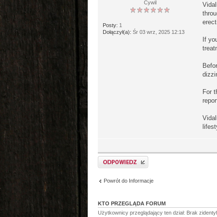
Cywil
Vidal
throu
erect
Posty:
1
Dołączył(a):
Śr 03 wrz, 2025 12:13
If y
treat
Befor
dizzi
For t
repo
Vidal
lifest
Odpowiedz
Powrót do Informacje
KTO PRZEGLĄDA FORUM
Użytkownicy przeglądający ten dział: Brak zident