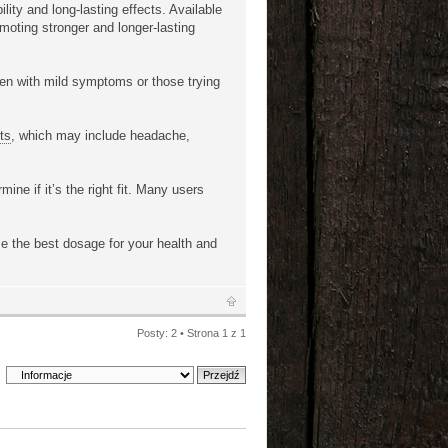
ility and long-lasting effects. Available
moting stronger and longer-lasting
 men with mild symptoms or those trying
cts
, which may include headache,
ine if it’s the right fit. Many users
se the best dosage for your health and
Posty: 2 • Strona
1
z
1