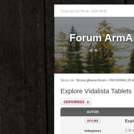
Teraz jest So 08 sie, 2026 08:35
Forum ArmA 
Skocz do:
Strona główna forum
»
INFORMACJE A
Explore Vidalista Tablets
Odpowiedz
AUTOR
Expl
Śr 
mikejames