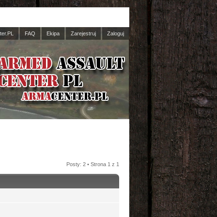
er.PL
FAQ
Ekipa
Zarejestruj
Zaloguj
Posty: 2 • Strona
1
z
1