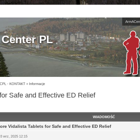
ArmACent
Center PL
CPL - KONTAKT
»
Informacje
 for Safe and Effective ED Relief
WIADOMOŚĆ
ore Vidalista Tablets for Safe and Effective ED Relief
03 wrz, 2025 12:15